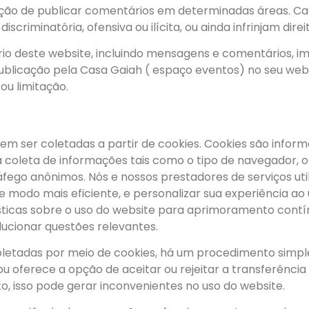
pção de publicar comentários em determinadas áreas. C
riminatória, ofensiva ou ilícita, ou ainda infrinjam direit
io deste website, incluindo mensagens e comentários, imp
 publicação pela Casa Gaiah ( espaço eventos) no seu webs
ou limitação.
dem ser coletadas a partir de cookies. Cookies são in
a coleta de informações tais como o tipo de navegador, o
ráfego anônimos. Nós e nossos prestadores de serviços u
de modo mais eficiente, e personalizar sua experiência a
icas sobre o uso do website para aprimoramento contín
olucionar questões relevantes.
oletadas por meio de cookies, há um procedimento simpl
u oferece a opção de aceitar ou rejeitar a transferência
, isso pode gerar inconvenientes no uso do website.