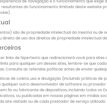
experiência de navegação e o funcionamento que exige a u
 resultantes do funcionamento limitado deste website p
okie).
tual
tos) são de propriedade intelectual da mesma ou de seus
direito de uso dos direitos de propriedade intelectual d
erceiros
r links de hipertexto que redirecionará você para sites 
inks para qualquer um desses sites, lembre-se que cada s
s. Consulte as referidas políticas antes de enviar quaisq
ticas de coleta, uso e divulgação (incluindo práticas de 
qualquer outro desenvolvedor de software ou provedor de 
sem fio ou fabricante de dispositivos, incluindo todos os
aplicativos, ou publicadas em nossas páginas em mídias 
a site visitado ou de cada prestador de serviço utilizado.