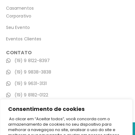
Casamentos
Corporativo
Seu Evento
Eventos Clientes
CONTATO
(19) 9 8122-8397
(19) 9 9838-3838
(19) 9 9631-3131
(19) 9 8182-0122
contato@gaiaheventos.com.br
Consentimento de cookies
Ao clicar em “Aceitar todos”, você concorda com o
armazenamento de cookies no seu dispositivo para
©2026 Casa Gaiah ( espaço eventos) – Todos Direitos
melhorar a navegaçao no site, analisar o uso do site e
Reservados | Av. Adib Chaib, 3705, Mogi Mirim – SP CEP: 13806-