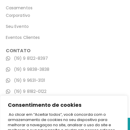
Casamentos
Corporativo
Seu Evento
Eventos Clientes
CONTATO
(19) 9 8122-8397
(19) 9 9838-3838
(19) 9 9631-3131
(19) 9 8182-0122
contato@gaiaheventos.com.br
Consentimento de cookies
Ao clicar em “Aceitar todos”, você concorda com o
armazenamento de cookies no seu dispositivo para
©2026 Casa Gaiah ( espaço eventos) – Todos Direitos
melhorar a navegaçao no site, analisar o uso do site e
Reservados | Av. Adib Chaib, 3705, Mogi Mirim – SP CEP: 13806-